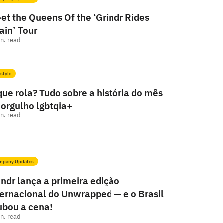
et the Queens Of the ‘Grindr Rides
ain’ Tour
n. read
estyle
que rola? Tudo sobre a história do mês
 orgulho lgbtqia+
n. read
mpany Updates
indr lança a primeira edição
ternacional do Unwrapped — e o Brasil
ubou a cena!
n. read