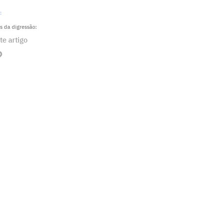
‍
s da digressão:
te artigo