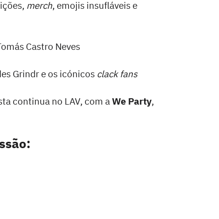
ições,
merch
, emojis insufláveis e
 Tomás Castro Neves
des Grindr e os icónicos
clack fans
esta continua no LAV, com a
We Party
,
ssão: