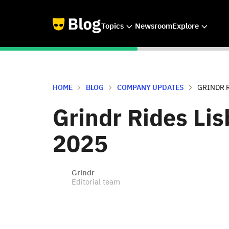
Topics
Newsroom
Explore
HOME
BLOG
COMPANY UPDATES
GRINDR R
Grindr Rides Lis
2025
Grindr
Editorial team