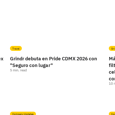
Travel
Gri
ex
Grindr debuta en Pride CDMX 2026 con
Má
"Seguro con lugar"
fi
5
min. read
ce
co
10
Company Updates
Co