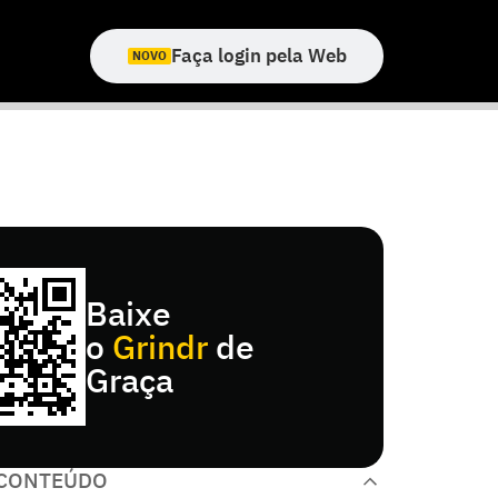
Faça login pela Web
NOVO
Baixe
o
Grindr
de
Graça
 CONTEÚDO