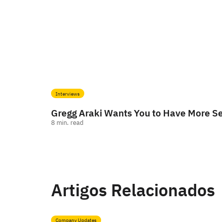
Interviews
Gregg Araki Wants You to Have More S
8
min. read
Artigos Relacionados
Company Updates