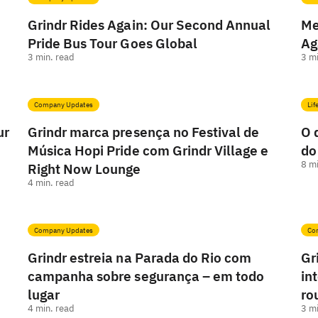
Grindr Rides Again: Our Second Annual
Me
Pride Bus Tour Goes Global
Ag
3
min. read
3
mi
Company Updates
Lif
ur
Grindr marca presença no Festival de
O 
Música Hopi Pride com Grindr Village e
do
8
mi
Right Now Lounge
4
min. read
Company Updates
Co
Grindr estreia na Parada do Rio com
Gr
campanha sobre segurança – em todo
in
lugar
ro
4
min. read
3
mi