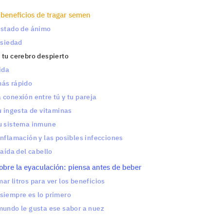
 beneficios de tragar semen
estado de ánimo
ansiedad
 tu cerebro despierto
ida
más rápido
 conexión entre tú y tu pareja
tu ingesta de vitaminas
tu sistema inmune
inflamación y las posibles infecciones
caída del cabello
obre la eyaculación: piensa antes de beber
ar litros para ver los beneficios
siempre es lo primero
mundo le gusta ese sabor a nuez