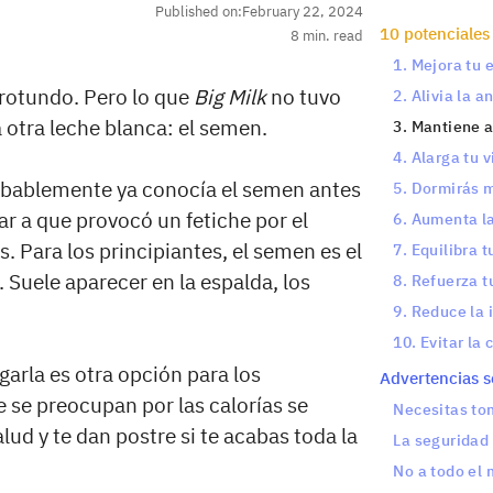
Published on:
February 22, 2024
10 potenciales
8
min. read
1. Mejora tu 
 rotundo. Pero lo que
Big Milk
no tuvo
2. Alivia la 
a otra leche blanca: el semen.
3. Mantiene a
4. Alarga tu v
obablemente ya conocía el semen antes
5. Dormirás 
r a que provocó un fetiche por el
6. Aumenta la
. Para los principiantes, el semen es el
7. Equilibra 
 Suele aparecer en la espalda, los
8. Refuerza 
9. Reduce la 
10. Evitar la 
garla es otra opción para los
Advertencias s
se preocupan por las calorías se
Necesitas tom
ud y te dan postre si te acabas toda la
La seguridad 
No a todo el 