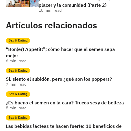
placer y la comunidad (Parte 2)
10
min. read
Artículos relacionados
Sex & Dating
“Bon(er) Appetit!”; cómo hacer que el semen sepa
mejor
6
min. read
Sex & Dating
Sí, siento el subidón, pero ¿qué son los poppers?
7
min. read
Sex & Dating
¿Es bueno el semen en la cara? Trucos sexy de belleza
8
min. read
Sex & Dating
Las bebidas lácteas te hacen fuerte: 10 beneficios de