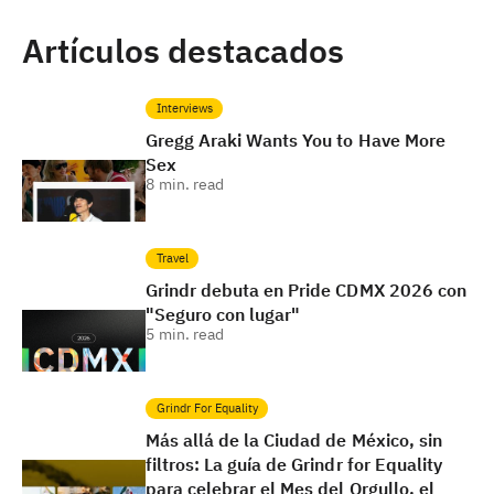
Artículos destacados
Interviews
Gregg Araki Wants You to Have More
Sex
8
min. read
Travel
Grindr debuta en Pride CDMX 2026 con
"Seguro con lugar"
5
min. read
Grindr For Equality
Más allá de la Ciudad de México, sin
filtros: La guía de Grindr for Equality
para celebrar el Mes del Orgullo, el