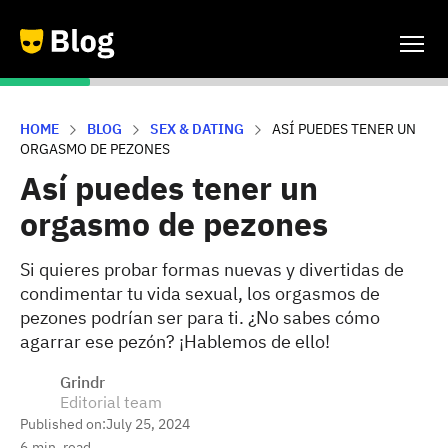
HOME
BLOG
SEX & DATING
ASÍ PUEDES TENER UN
ORGASMO DE PEZONES
Así puedes tener un
orgasmo de pezones
Si quieres probar formas nuevas y divertidas de
condimentar tu vida sexual, los orgasmos de
pezones podrían ser para ti. ¿No sabes cómo
agarrar ese pezón? ¡Hablemos de ello!
Grindr
Editorial team
Published on:
July 25, 2024
6
min. read