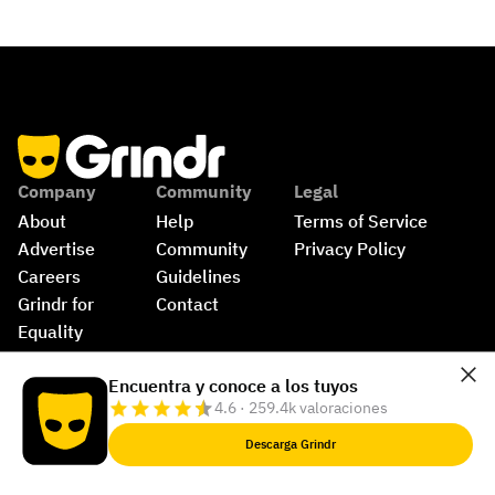
Company
Community
Legal
About
Help
Terms of Service
Advertise
Community 
Privacy Policy
Careers
Guidelines
Grindr for 
Contact
Equality
Shop
©
2026
Grindr, LLC, All Rights Reserved.
Encuentra y conoce a los tuyos
4.6 · 259.4k valoraciones
Descarga Grindr