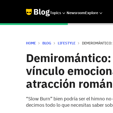
Topics
Newsroom
Explore
HOME
BLOG
LIFESTYLE
DEMIROMÁNTICO: E
Demiromántico: 
vínculo emociona
atracción román
“Slow Burn” bien podría ser el himno no 
decimos todo lo que necesitas saber sobre