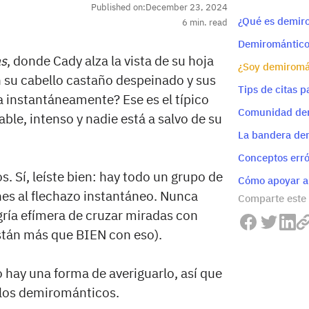
Published on:
December 23, 2024
¿Qué es demir
6
min. read
Demiromántico
as
, donde Cady alza la vista de su hoja
¿Soy demiromá
 su cabello castaño despeinado y sus
Tips de citas 
 instantáneamente? Ese es el típico
Comunidad de
able, intenso y nadie está a salvo de su
La bandera de
Conceptos err
 Sí, leíste bien: hay todo un grupo de
Cómo apoyar a
s al flechazo instantáneo. Nunca
Comparte este 
egría efímera de cruzar miradas con
stán más que BIEN con eso).
 hay una forma de averiguarlo, así que
 los demirománticos.