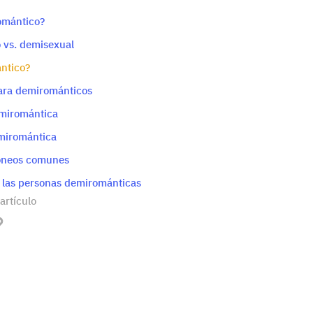
omántico?
 vs. demisexual
ntico?
para demirománticos
miromántica
miromántica
óneos comunes
 las personas demirománticas
artículo