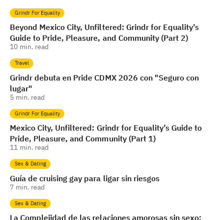
Grindr For Equality
Beyond Mexico City, Unfiltered: Grindr for Equality’s
Guide to Pride, Pleasure, and Community (Part 2)
10
min. read
Travel
Grindr debuta en Pride CDMX 2026 con "Seguro con
lugar"
5
min. read
Grindr For Equality
Mexico City, Unfiltered: Grindr for Equality’s Guide to
Pride, Pleasure, and Community (Part 1)
11
min. read
Sex & Dating
Guía de cruising gay para ligar sin riesgos
7
min. read
Sex & Dating
La Complejidad de las relaciones amorosas sin sexo: