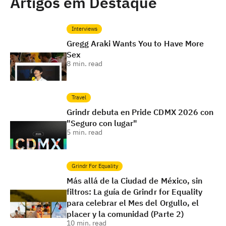
Artigos em Destaque
Interviews
Gregg Araki Wants You to Have More
Sex
8
min. read
Travel
Grindr debuta en Pride CDMX 2026 con
"Seguro con lugar"
5
min. read
Grindr For Equality
Más allá de la Ciudad de México, sin
filtros: La guía de Grindr for Equality
para celebrar el Mes del Orgullo, el
placer y la comunidad (Parte 2)
10
min. read