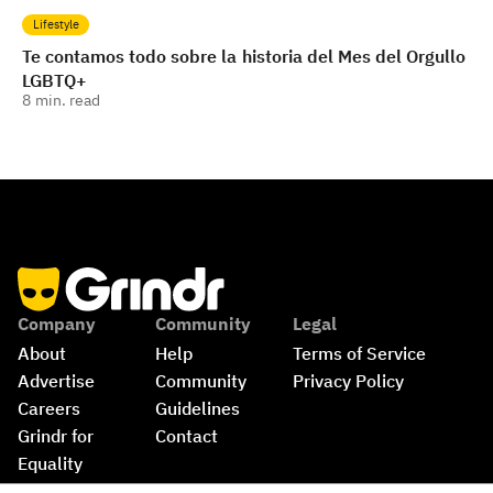
Lifestyle
Te contamos todo sobre la historia del Mes del Orgullo
LGBTQ+
8
min. read
Company
Community
Legal
About
Help
Terms of Service
Advertise
Community 
Privacy Policy
Careers
Guidelines
Grindr for 
Contact
Equality
Shop