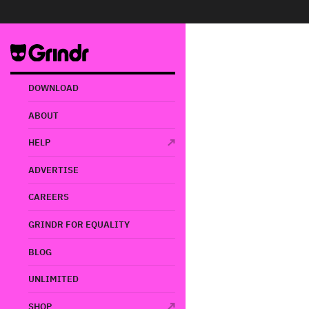
TÉRMINOS 
DOWNLOAD
TÉRMIN
ABOUT
GRINDR
HELP
Introducción
ADVERTISE
Grindr LLC (“Grind
aplicación de sof
CAREERS
todos los demás s
parte de la oferta
GRINDR FOR EQUALITY
Para mayor clarid
BLOG
de Grindr”. Los u
(en conjunto o en
UNLIMITED
con los siguiente
SHOP
Este Acuerdo prop