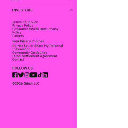
comunidad para nu
INVESTORS
de Grindr, usted 
por lo que es im
Terms of Service
podemos actualiz
Privacy Policy
Consumer Health Data Privacy
periódicamente pa
Policy
Patents
Grindr, usted ac
Your Privacy Choices
privacidad
.
Do Not Sell or Share My Personal
Information
Community Guidelines
LA SECCIÓN 22
D
Israel Settlement Agreement
Contact
CONFLICTOS ENT
SECCIÓN, CON E
FOLLOW US
CONFLICTOS ENT
MENOS QUE USTE
©2026 Grindr LLC
NOSOTROS SOLO
ACCIONES COLEC
Y A NUESTRO D
UN JUICIO CON
ACUERDO DE AR
RELACIÓN A SU 
PARA RESIDENTE